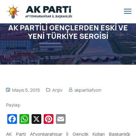
AK PARTİLİ GENÇLERDEN ESKİ VE
YENİ TÜRKİYE SERGİSİ
Mayıs 5, 2015
Arşiv
akpartiafyon
Paylaş:
Facebook
WhatsApp
X
Pinterest
Email
AK Parti Afyonkarahisar İl Gençlik Kolları Başkanlığı