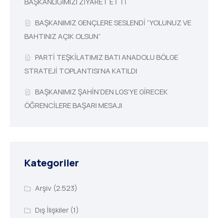
BAŞKANLIĞIMIZI ZİYARET ETTİ
BAŞKANIMIZ GENÇLERE SESLENDİ “YOLUNUZ VE
BAHTINIZ AÇIK OLSUN”
PARTİ TEŞKİLATIMIZ BATI ANADOLU BÖLGE
STRATEJİ TOPLANTISI’NA KATILDI
BAŞKANIMIZ ŞAHİN’DEN LGS’YE GİRECEK
ÖĞRENCİLERE BAŞARI MESAJI
Kategoriler
Arşiv
(2.523)
Dış İlişkiler
(1)