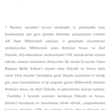
7 Haziran seçimleri öncesi sıkılmadık el çalınmadık kapı
bırakmamak için gece gündüz demeden çalışmalarını yürüten
AK Parti Milletvekili adayları, il genelinde ziyaretlerini
sürdürüyorlar. Milletvekili adayı Remziye Sıvacı ve Akif
Özkaldı, Afyonkarahisar merkezindeki STK temsilcilerini ziyaret
ederek, onların sorunlarını dinliyorlar. İlk olarak Eczacılar Odası
Başkanı Melih Köken’i ziyaret eden Özkaldı ve Sıvacı daha
sonra Türk Anneler Derneğine geçti. Burada kadınların el emeği
göz nuru hazırladıkları el işi sergisini gezen Milletvekili adayları
Remziye Sıvacı ile Akif Özkaldı, el işlemelerine hayran kaldılar.
Özellikle 3 boyutlu resimleri inceleyen Özkaldı ve Sıvacı,
ürünleri hazırlayan ev hanımlarını tebrik ederek, çalışmalarında
başarılar dilediler. STK ziyaretlerine Deniz Feneri Derneği ile