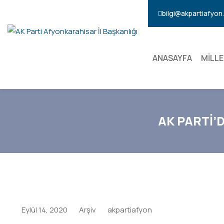
bilgi@akpartiafyo
ANASAYFA
MİLLE
AK PARTİ’
Eylül 14, 2020
Arşiv
akpartiafyon