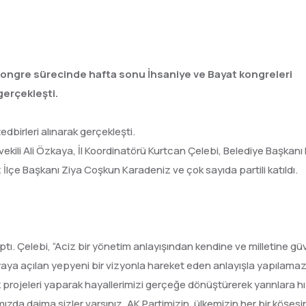
n kongre sürecinde hafta sonu İhsaniye ve Bayat kongreleri
gerçekleşti.
dbirleri alınarak gerçekleşti.
tvekili Ali Özkaya, İl Koordinatörü Kurtcan Çelebi, Belediye Başka
lçe Başkanı Ziya Coşkun Karadeniz ve çok sayıda partili katıldı.
ptı. Çelebi, “Aciz bir yönetim anlayışından kendine ve milletine g
a açılan yepyeni bir vizyonla hareket eden anlayışla yapılama
projeleri yaparak hayallerimizi gerçeğe dönüştürerek yarınlara hı
ımızda daima sizler varsınız. AK Partimizin, ülkemizin her bir köşes