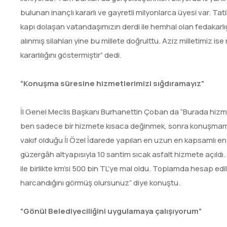
bulunan inançlı kararlı ve gayretli milyonlarca üyesi var. Ta
kapı dolaşan vatandaşımızın derdi ile hemhal olan fedakarlığı
alınmış silahları yine bu millete doğrulttu. Aziz milletimiz 
kararlılığını göstermiştir” dedi.
“Konuşma süresine hizmetlerimizi sığdıramayız”
İl Genel Meclis Başkanı Burhanettin Çoban da “Burada hiz
ben sadece bir hizmete kısaca değinmek, sonra konuşmamı s
vakıf olduğu İl Özel İdarede yapılan en uzun en kapsamlı en m
güzergâh altyapısıyla 10 santim sıcak asfalt hizmete açıldı. Be
ile birlikte km’si 500 bin TL’ye mal oldu. Toplamda hesap edi
harcandığını görmüş olursunuz” diye konuştu.
“Gönül Belediyeciliğini uygulamaya çalışıyorum”