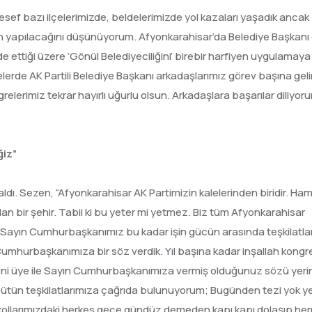
ef bazı ilçelerimizde, beldelerimizde yol kazaları yaşadık ancak
nın yapılacağını düşünüyorum. Afyonkarahisar’da Belediye Başkanı 
ttiği üzere ‘Gönül Belediyeciliğini’ birebir harfiyen uygulamaya
erde AK Partili Belediye Başkanı arkadaşlarımız görev başına gelirl
relerimiz tekrar hayırlı uğurlu olsun. Arkadaşlara başarılar diliyor
iz”
ldı. Sezen, “Afyonkarahisar AK Partimizin kalelerinden biridir. H
an bir şehir. Tabii ki bu yeter mi yetmez. Biz tüm Afyonkarahisar
en Sayın Cumhurbaşkanımız bu kadar işin gücün arasında teşkilatla
n Cumhurbaşkanımıza bir söz verdik. Yıl başına kadar inşallah kongr
ni üye ile Sayın Cumhurbaşkanımıza vermiş olduğunuz sözü yeri
en bütün teşkilatlarımıza çağrıda bulunuyorum; Bugünden tezi yok y
k kollarımızdaki herkes gece gündüz demeden kapı kapı dolaşıp he