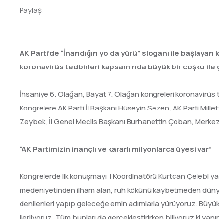
Paylaş:
AK Parti’de “İnandığın yolda yürü” sloganı ile başlaya
koronavirüs tedbirleri kapsamında büyük bir coşku ile 
İhsaniye 6. Olağan, Bayat 7. Olağan kongreleri koronavirüs te
Kongrelere AK Parti İl Başkanı Hüseyin Sezen, AK Parti Mille
Zeybek, İl Genel Meclis Başkanı Burhanettin Çoban, Merkez İ
“AK Partimizin inançlı ve kararlı milyonlarca üyesi var”
Kongrelerde ilk konuşmayı İl Koordinatörü Kurtcan Çelebi ya
medeniyetinden ilham alan, ruh kökünü kaybetmeden dünyay
denilenleri yapıp geleceğe emin adımlarla yürüyoruz. Büyük 
ilerliyoruz. Tüm bunları da gerçekleştirirken biliyoruz ki yan