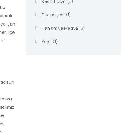
Kadın Kolları
(5)
 bu
Seçim İşleri
(1)
olarak
 çalışan
Tanıtım ve Medya
(3)
er, ilçe
um”
Yerel
(1)
amdolsun
rımıza
elerimiz
ne
eni
m