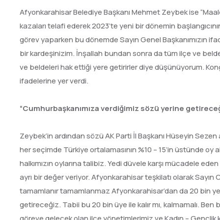
Afyonkarahisar Belediye Başkanı Mehmet Zeybek ise “Maales
kazaları telafi ederek 2023’te yeni bir dönemin başlangıcı
görev yaparken bu dönemde Sayın Genel Başkanımızın ifade e
bir kardeşinizim. İnşallah bundan sonra da tüm ilçe ve beldel
ve beldeleri hak ettiği yere getirirler diye düşünüyorum. Kong
ifadelerine yer verdi.
“Cumhurbaşkanımıza verdiğimiz sözü yerine getireceğ
Zeybek’in ardından sözü AK Parti İl Başkanı Hüseyin Sezen a
her seçimde Türkiye ortalamasının %10 – 15’in üstünde oy al
halkımızın oylarına talibiz. Yedi düvele karşı mücadele ed
ayrı bir değer veriyor. Afyonkarahisar teşkilatı olarak Sayı
tamamlanır tamamlanmaz Afyonkarahisar’dan da 20 bin ye
getireceğiz. Tabii bu 20 bin üye ile kalır mı, kalmamalı. B
göreve gelecek olan ilçe yönetimlerimiz ve Kadın – Gençli