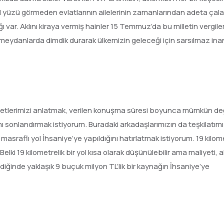
til yüzü görmeden evlatlarının ailelerinin zamanlarından adeta çala
 var. Aklını kiraya vermiş hainler 15 Temmuz’da bu milletin vergiler
ise meydanlarda dimdik durarak ülkemizin geleceği için sarsılmaz ina
metlerimizi anlatmak, verilen konuşma süresi boyunca mümkün de
onlandırmak istiyorum. Buradaki arkadaşlarımızın da teşkilatımı
asraflı yol İhsaniye’ye yapıldığını hatırlatmak istiyorum. 19 kilome
lki 19 kilometrelik bir yol kısa olarak düşünülebilir ama maliyeti, a
ldiğinde yaklaşık 9 buçuk milyon TL’lik bir kaynağın İhsaniye’ye