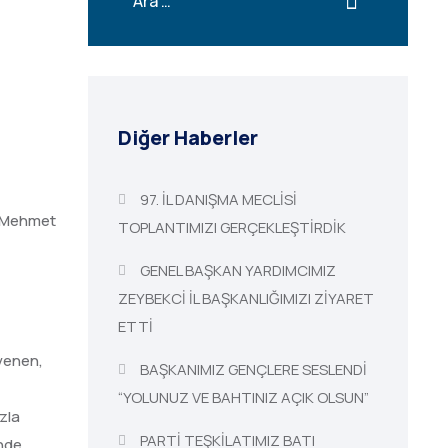
Diğer Haberler
97. İL DANIŞMA MECLİSİ
nı Mehmet
TOPLANTIMIZI GERÇEKLEŞTİRDİK
GENEL BAŞKAN YARDIMCIMIZ
ZEYBEKCİ İL BAŞKANLIĞIMIZI ZİYARET
ETTİ
üvenen,
BAŞKANIMIZ GENÇLERE SESLENDİ
z
“YOLUNUZ VE BAHTINIZ AÇIK OLSUN”
zla
PARTİ TEŞKİLATIMIZ BATI
inde