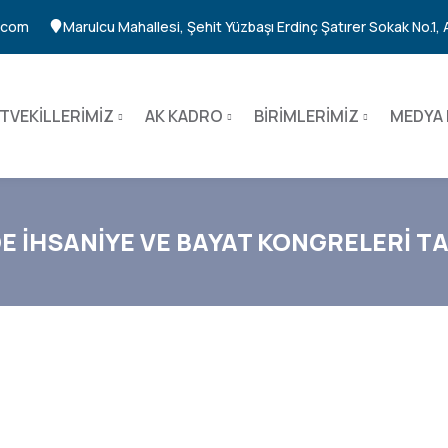
n.com
Marulcu Mahallesi, Şehit Yüzbaşı Erdinç Şatırer Sokak No.1,
TVEKİLLERİMİZ
AK KADRO
BİRİMLERİMİZ
MEDYA 
DE İHSANİYE VE BAYAT KONGRELERİ 