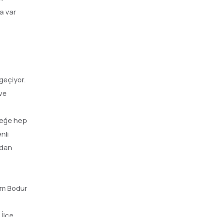
a var
geçiyor.
 ve
ceğe hep
nli
adan
him Bodur
 İlçe