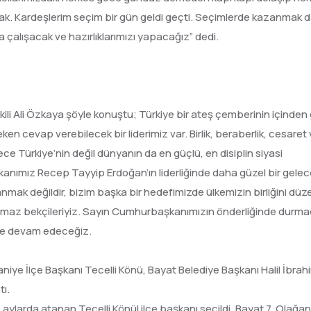
k. Kardeşlerim seçim bir gün geldi geçti. Seçimlerde kazanmak d
alışacak ve hazırlıklarımızı yapacağız” dedi.
ili Ali Özkaya şöyle konuştu; Türkiye bir ateş çemberinin içinden 
ken cevap verebilecek bir liderimiz var. Birlik, beraberlik, cesaret
ce Türkiye’nin değil dünyanın da en güçlü, en disiplin siyasi
nımız Recep Tayyip Erdoğan’ın liderliğinde daha güzel bir gele
mak değildir, bizim başka bir hedefimizde ülkemizin birliğini düze
n yılmaz bekçileriyiz. Sayın Cumhurbaşkanımızın önderliğinde durm
e devam edeceğiz.
niye İlçe Başkanı Tecelli Könü, Bayat Belediye Başkanı Halil İbra
ı.
ylarda atanan Tecelli Könül ilçe başkanı seçildi. Bayat 7. Olağan