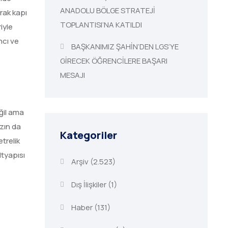
ANADOLU BÖLGE STRATEJİ
rak kapı
TOPLANTISI’NA KATILDI
iyle
ncı ve
BAŞKANIMIZ ŞAHİN’DEN LGS’YE
GİRECEK ÖĞRENCİLERE BAŞARI
MESAJI
ğil ama
zın da
Kategoriler
trelik
ltyapısı
Arşiv
(2.523)
Dış İlişkiler
(1)
Haber
(131)