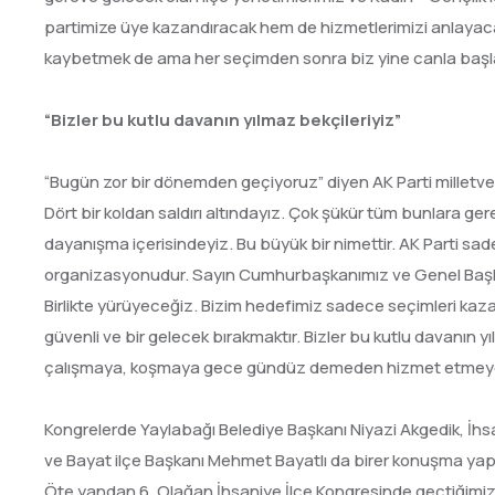
partimize üye kazandıracak hem de hizmetlerimizi anlayaca
kaybetmek de ama her seçimden sonra biz yine canla başla ç
“Bizler bu kutlu davanın yılmaz bekçileriyiz”
“Bugün zor bir dönemden geçiyoruz” diyen AK Parti milletvek
Dört bir koldan saldırı altındayız. Çok şükür tüm bunlara gere
dayanışma içerisindeyiz. Bu büyük bir nimettir. AK Parti sade
organizasyonudur. Sayın Cumhurbaşkanımız ve Genel Başka
Birlikte yürüyeceğiz. Bizim hedefimiz sadece seçimleri kazan
güvenli ve bir gelecek bırakmaktır. Bizler bu kutlu davanı
çalışmaya, koşmaya gece gündüz demeden hizmet etmey
Kongrelerde Yaylabağı Belediye Başkanı Niyazi Akgedik, İhsa
ve Bayat ilçe Başkanı Mehmet Bayatlı da birer konuşma yapt
Öte yandan 6. Olağan İhsaniye İlçe Kongresinde geçtiğimiz a