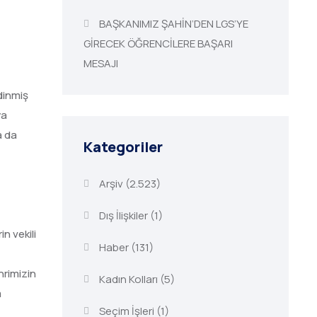
BAŞKANIMIZ ŞAHİN’DEN LGS’YE
GİRECEK ÖĞRENCİLERE BAŞARI
MESAJI
edinmiş
ya
a da
Kategoriler
Arşiv
(2.523)
Dış İlişkiler
(1)
n vekili
Haber
(131)
hrimizin
Kadın Kolları
(5)
m
Seçim İşleri
(1)