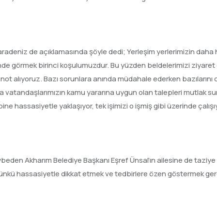
adeniz de açıklamasında şöyle dedi; Yerleşim yerlerimizin daha hı
rinde görmek birinci koşulumuzdur. Bu yüzden beldelerimizi ziyaret
k not alıyoruz. Bazı sorunlara anında müdahale ederken bazılarını 
a vatandaşlarımızın kamu yararına uygun olan talepleri mutlak su
e hassasiyetle yaklaşıyor, tek işimizi o işmiş gibi üzerinde çalışı
beden Akharım Belediye Başkanı Eşref Ünsal’ın ailesine de taziye
 günkü hassasiyetle dikkat etmek ve tedbirlere özen göstermek ger