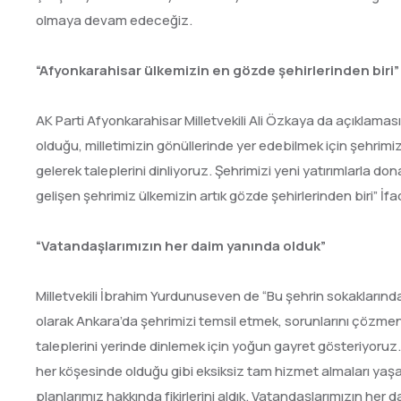
olmaya devam edeceğiz.
“Afyonkarahisar ülkemizin en gözde şehirlerinden biri”
AK Parti Afyonkarahisar Milletvekili Ali Özkaya da açıklaması
olduğu, milletimizin gönüllerinde yer edebilmek için şehri
gelerek taleplerini dinliyoruz. Şehrimizi yeni yatırımlarla 
gelişen şehrimiz ülkemizin artık gözde şehirlerinden biri” İfad
“Vatandaşlarımızın her daim yanında olduk”
Milletvekili İbrahim Yurdunuseven de “Bu şehrin sokaklarında
olarak Ankara’da şehrimizi temsil etmek, sorunlarını çözmeni
taleplerini yerinde dinlemek için yoğun gayret gösteriyoruz
her köşesinde olduğu gibi eksiksiz tam hizmet almaları yaş
planlarımız hakkında fikirlerini aldık. Vatandaşlarımızın h