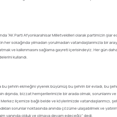
nda “AK Parti Afyonkarahisar Milletvekilleri olarak partimizin şiar 
mizin her sokağında yılmadan yorulmadan vatandaşlarımızla bir ara
donatmak ve kalkınmasını sağlama gayreti içerisindeyiz. Her gün dah
elerini kullandı.
 bu şehrin ekmeğini yiyerek büyümüş bu şehrin bir evladı, bu şehri
n dışında, bizzat hemşerilerimizle bir arada olmak, sorunlarını ve
. Merkez ilçemize bağlı belde ve köylerimizde vatandaşlarımızı, şe
adıkları sorunlar noktasında anında çözüme ulaşabilmek ve yatırı
er daim yanında olduk ve olmaya devam edeceğiz” dedi.