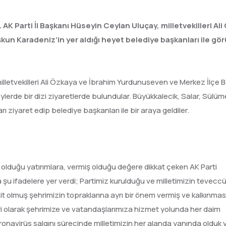
AK Parti İl Başkanı Hüseyin Ceylan Uluçay, milletvekilleri Ali
un Karadeniz’in yer aldığı heyet belediye başkanları ile gör
illetvekilleri Ali Özkaya ve İbrahim Yurdunuseven ve Merkez İlçe 
lerde bir dizi ziyaretlerde bulundular. Büyükkalecik, Salar, Sülüme
 ziyaret edip belediye başkanları ile bir araya geldiler.
 olduğu yatırımlara, vermiş olduğu değere dikkat çeken AK Parti
u ifadelere yer verdi; Partimiz kurulduğu ve milletimizin teveccü
it olmuş şehrimizin topraklarına ayrı bir önem vermiş ve kalkınma
feri olarak şehrimize ve vatandaşlarımıza hizmet yolunda her daim
onavirüs salgını sürecinde milletimizin her alanda yanında olduk 