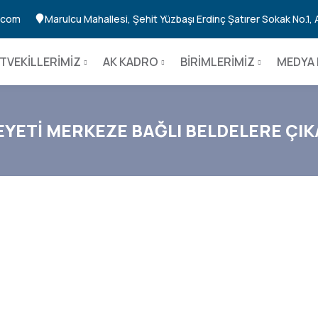
n.com
Marulcu Mahallesi, Şehit Yüzbaşı Erdinç Şatırer Sokak No.1,
TVEKİLLERİMİZ
AK KADRO
BİRİMLERİMİZ
MEDYA 
EYETİ MERKEZE BAĞLI BELDELERE ÇI