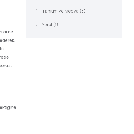
Tanıtım ve Medya
(3)
Yerel
(1)
zlı bir
 ederek,
da
retle
yoruz.
ektiğine