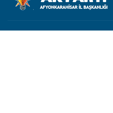
İletişim
bilgi@akpartiafyon.com
+90 (272) 214 62 20
Marulcu Mahallesi, Şehit Yüzbaşı Erdinç Şatırer Sokak No.1,
Afyonkarahisar