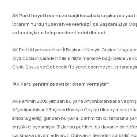
AK Parti heyeti merkeze bağlı kasabalara çıkarma yaptı. 
İbrahim Yurdunuseven ve Merkez İlçe Başkanı Ziya Coşk
vatandaşların talep ve önerilerini dinledi.
AK Parti Afyonkarahisar İl Başkanı Hüseyin Ceylan Uluçay, m
Ziya Coşkun Karadeniz ile birlikte merkeze bağlı belde ve köy
Çıkrık, Susuz ve Gebeceler’i ziyaret eden heyet, vatandaşları
“AK Parti şehrimize ayrı bir önem vermiştir”
AK Parti’nin 2002 yılından bu yana Afyonkarahisar’a yapmış
Afyonkarahisar İl Başkanı Hüseyin Ceylan Uluçay mesajında ş
iktidara geldiği günden bu yana, partimizin kurulmasına şah
büyük rol oynamıştır. Bizler bu partinin, bu davanın bir ne
çalışmaya devam ediyoruz. Dünyanın derinden sarsıldığı kor