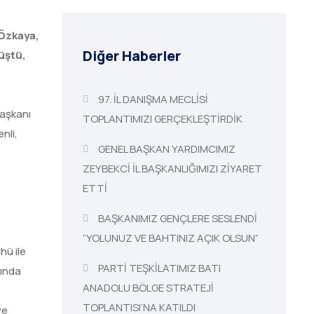
 Özkaya,
Diğer Haberler
üştü,
97. İL DANIŞMA MECLİSİ
Başkanı
TOPLANTIMIZI GERÇEKLEŞTİRDİK
nli,
GENEL BAŞKAN YARDIMCIMIZ
ZEYBEKCİ İL BAŞKANLIĞIMIZI ZİYARET
ETTİ
BAŞKANIMIZ GENÇLERE SESLENDİ
“YOLUNUZ VE BAHTINIZ AÇIK OLSUN”
hü ile
PARTİ TEŞKİLATIMIZ BATI
sında
ANADOLU BÖLGE STRATEJİ
TOPLANTISI’NA KATILDI
ve