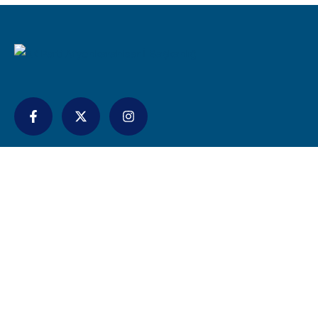
İletişim
bilgi@akpartiafyon.com
+90 (272) 214 62 20