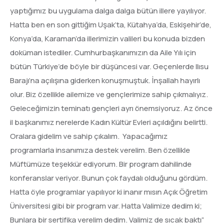
yaptığımız bu uygulama dalga dalga bütün illere yayılıyor.
Hatta ben en son gittiğim Uşak’ta, Kütahya’da, Eskişehir’de,
Konya’da, Karaman’da illerimizin valileri bu konuda bizden
doküman istediler. Cumhurbaşkanımızın da Aile Yılı için
bütün Türkiye’de böyle bir düşüncesi var. Geçenlerde Ilısu
Barajı’na açılışına giderken konuşmuştuk. İnşallah hayırlı
olur. Biz özellikle ailemize ve gençlerimize sahip çıkmalıyız.
Geleceğimizin teminatı gençleri ayrı önemsiyoruz. Az önce
il başkanımız nerelerde Kadın Kültür Evleri açıldığını belirtti.
Oralara gidelim ve sahip çıkalım. Yapacağımız
programlarla insanımıza destek verelim. Ben özellikle
Müftümüze teşekkür ediyorum. Bir program dahilinde
konferanslar veriyor. Bunun çok faydalı olduğunu gördüm.
Hatta öyle programlar yapılıyor ki inanır mısın Açık Öğretim
Üniversitesi gibi bir program var. Hatta Valimize dedim ki;
Bunlara bir sertifika verelim dedim. Valimiz de sıcak baktı”