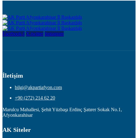
Facebook-f
X-twitter
Instagram
İletişim
bilgi@akpartiafyon.com
+90 (272) 214 62 20
Marulcu Mahallesi, Şehit Yüzbaşı Erdinç Şatırer Sokak No.1,
Afyonkarahisar
AK Siteler