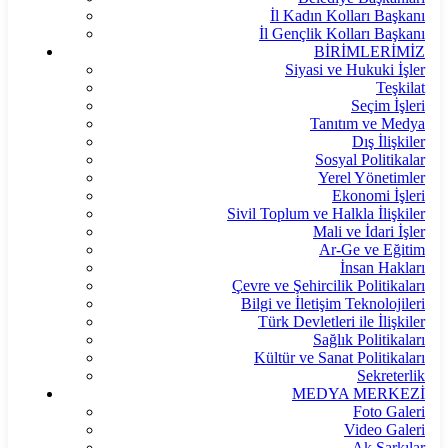
İl Kadın Kolları Başkanı
İl Gençlik Kolları Başkanı
BİRİMLERİMİZ
Siyasi ve Hukuki İşler
Teşkilat
Seçim İşleri
Tanıtım ve Medya
Dış İlişkiler
Sosyal Politikalar
Yerel Yönetimler
Ekonomi İşleri
Sivil Toplum ve Halkla İlişkiler
Mali ve İdari İşler
Ar-Ge ve Eğitim
İnsan Hakları
Çevre ve Şehircilik Politikaları
Bilgi ve İletişim Teknolojileri
Türk Devletleri ile İlişkiler
Sağlık Politikaları
Kültür ve Sanat Politikaları
Sekreterlik
MEDYA MERKEZİ
Foto Galeri
Video Galeri
Ak Şarkılar