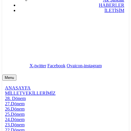
HABERLER
İLETİŞİM
bilgi@akpartiafyon.com
Marulcu Mahallesi, Şehit Yüzbaşı Erdinç Şatırer
Sokak No.1, Afyonkarahisar
X-twitter
Facebook
Ovaicon-instagram
Menu
ANASAYFA
MİLLETVEKİLLERİMİZ
28. Dönem
27.Dönem
26.Dönem
25.Dönem
24.Dönem
23.Dönem
22.Dönem