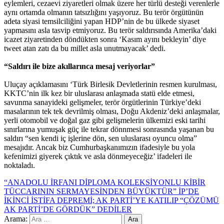
eylemleri, cezaevi ziyaretleri olmak üzere her türlü desteği verenlerle
aynı ortamda olmanın tatsızlığını yaşıyoruz. Bu terör örgütünün
adeta siyasi temsilciliğini yapan HDP’nin de bu ülkede siyaset
yapmasını asla tasvip etmiyoruz. Bu terör saldırısında Amerika’daki
icazet ziyaretinden döndükten sonra ‘Kasım ayını bekleyin’ diye
tweet atan zatı da bu millet asla unutmayacak’ dedi.
“Saldırı ile bize akıllarınca mesaj veriyorlar”
Uluçay açıklamasını ‘Türk Birlesik Devletlerinin resmen kurulması,
KKTC’nin ilk kez bir uluslarası anlaşmada statü elde etmesi,
savunma sanayideki gelişmeler, terör örgütlerinin Türkiye’deki
masalarının tek tek devrilmiş olması, Doğu Akdeniz’deki anlaşmalar,
yerli otomobil ve doğal gaz gibi gelişmelerin ülkemizi eski tarihi
sınırlarına yumuşak güç ile tekrar dönnmesi sonrasında yaşanan bu
saldırı “sen kendi iç işlerine dön, sen uluslarası oyuncu olma”
mesajıdır. Ancak biz Cumhurbaşkanımızın ifadesiyle bu yola
kefenimizi giyerek çıktık ve asla dönmeyeceğiz’ ifadeleri ile
noktaladı.
“ANADOLU İRFANI DİPLOMA KOLEKSİYONLU KİBİR
TÜCCARININ SERMAYESİNDEN BÜYÜKTÜR”
İP’DE
İKİNCİ İSTİFA DEPREMİ; AK PARTİ’YE KATILIP “ÇÖZÜMÜ
AK PARTİ’DE GÖRDÜK” DEDİLER
Arama: