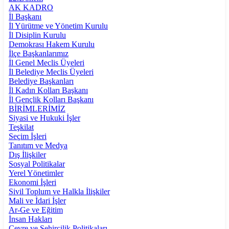
AK KADRO
İl Başkanı
İl Yürütme ve Yönetim Kurulu
İl Disiplin Kurulu
Demokrası Hakem Kurulu
İlçe Başkanlarımız
İl Genel Meclis Üyeleri
İl Belediye Meclis Üyeleri
Belediye Başkanları
İl Kadın Kolları Başkanı
İl Gençlik Kolları Başkanı
BİRİMLERİMİZ
Siyasi ve Hukuki İşler
Teşkilat
Seçim İşleri
Tanıtım ve Medya
Dış İlişkiler
Sosyal Politikalar
Yerel Yönetimler
Ekonomi İşleri
Sivil Toplum ve Halkla İlişkiler
Mali ve İdari İşler
Ar-Ge ve Eğitim
İnsan Hakları
Çevre ve Şehircilik Politikaları