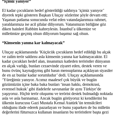
“İçimiz yanıyor”
El kadar çocukların hedef gösterildiği saldırıya ‘içimiz yanıyor’
diyerek tepki gösteren Başkan Uluçay sözlerine şöyle devam etti;
Yaşanan patlama sonucunda vefat eden vatandaşlarımıza rahmet,
yaralılarımıza ise acil şifalar diliyorum. Vatanımızın birliğine göz
diken hainleri Rabbim kahreylesin. İstanbul’a ülkemize ve
milletimize geçmiş olsun diliyorum başımız sağ olsun.
“Kimsenin yanına kar kalmayacak”
Uluçay açıklamasında ‘Küçücük çocukların hedef edildiği bu alçak
ve zalim terör saldırısı asla kimsenin yanına kar kalmayacaktır. El
kadar çocukları hedef alan, insanımızı katleden teröristler dünyanın
en alçak varlığı, bunları cezaevinde ziyaret eden, destek veren ve
bunu övünç kaynağıymış gibi basın mensuplarına açıklayan siyasiler
de en az bunlar kadar sorumludur’ dedi. Uluçay açıklamasında
‘Yüreğimiz yanıyor. Acımız maalesef çok büyük ve bugün
gözümüzün içine baka baka bunları ‘insan hakkı, demokrasi,
evrensel hukuk’ gibi ifadelerle savunanlar ile aynı Türkiye’de
yaşıyoruz. Hiçbir terör oluşumu ve terörist destek bulmadığı noktada
asla ve asla barınamaz. Ancak bugün görüyoruz ki kendilerini bu
ülkenin kurucusu Gazi Mustafa Kemal Atatürk’ün temsilcileri
olduğunu ifade ederek pazarlayan ve bunu yaparken de bu milletin
değerlerini fütursuzca kullanan insanların bu teröristlere başta gezi