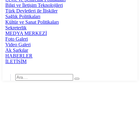
Bilgi ve İletişim Teknolojileri
Türk Devletleri ile İlişkiler
Sağlık Politikaları
Kültür ve Sanat Politikaları
Sekreterlik
MEDYA MERKEZİ
Foto Galeri
Video Galeri
Ak Şarkılar
HABERLER
İLETİŞİM
“TERÖRİSTLER DÜNYANIN EN
ALÇAK VARLIĞIDIR”