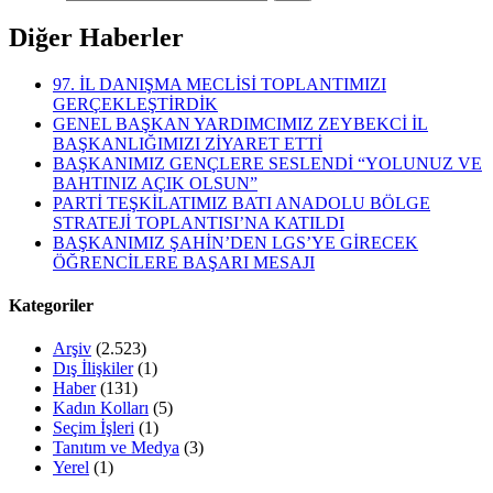
Diğer Haberler
97. İL DANIŞMA MECLİSİ TOPLANTIMIZI
GERÇEKLEŞTİRDİK
GENEL BAŞKAN YARDIMCIMIZ ZEYBEKCİ İL
BAŞKANLIĞIMIZI ZİYARET ETTİ
BAŞKANIMIZ GENÇLERE SESLENDİ “YOLUNUZ VE
BAHTINIZ AÇIK OLSUN”
PARTİ TEŞKİLATIMIZ BATI ANADOLU BÖLGE
STRATEJİ TOPLANTISI’NA KATILDI
BAŞKANIMIZ ŞAHİN’DEN LGS’YE GİRECEK
ÖĞRENCİLERE BAŞARI MESAJI
Kategoriler
Arşiv
(2.523)
Dış İlişkiler
(1)
Haber
(131)
Kadın Kolları
(5)
Seçim İşleri
(1)
Tanıtım ve Medya
(3)
Yerel
(1)