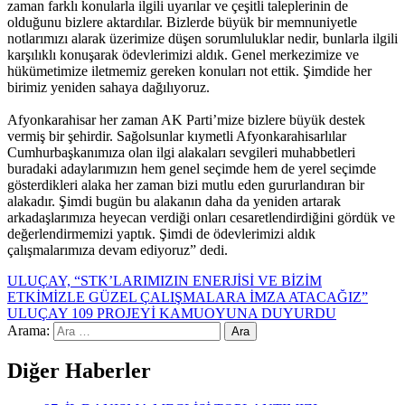
zaman farklı konularla ilgili uyarılar ve çeşitli taleplerinin de
olduğunu bizlere aktardılar. Bizlerde büyük bir memnuniyetle
notlarımızı alarak üzerimize düşen sorumluluklar nedir, bunlarla ilgili
karşılıklı konuşarak ödevlerimizi aldık. Genel merkezimize ve
hükümetimize iletmemiz gereken konuları not ettik. Şimdide her
birimiz yeniden sahaya dağılıyoruz.
Afyonkarahisar her zaman AK Parti’mize bizlere büyük destek
vermiş bir şehirdir. Sağolsunlar kıymetli Afyonkarahisarlılar
Cumhurbaşkanımıza olan ilgi alakaları sevgileri muhabbetleri
buradaki adaylarımızın hem genel seçimde hem de yerel seçimde
gösterdikleri alaka her zaman bizi mutlu eden gururlandıran bir
alakadır. Şimdi bugün bu alakanın daha da yeniden artarak
arkadaşlarımıza heyecan verdiği onları cesaretlendirdiğini gördük ve
değerlendirmemizi yaptık. Şimdi de ödevlerimizi aldık
çalışmalarımıza devam ediyoruz” dedi.
ULUÇAY, “STK’LARIMIZIN ENERJİSİ VE BİZİM
ETKİMİZLE GÜZEL ÇALIŞMALARA İMZA ATACAĞIZ”
ULUÇAY 109 PROJEYİ KAMUOYUNA DUYURDU
Arama:
Diğer Haberler