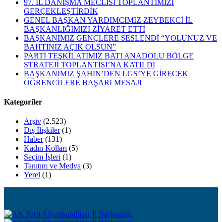
97. İL DANIŞMA MECLİSİ TOPLANTIMIZI
GERÇEKLEŞTİRDİK
GENEL BAŞKAN YARDIMCIMIZ ZEYBEKCİ İL
BAŞKANLIĞIMIZI ZİYARET ETTİ
BAŞKANIMIZ GENÇLERE SESLENDİ “YOLUNUZ VE
BAHTINIZ AÇIK OLSUN”
PARTİ TEŞKİLATIMIZ BATI ANADOLU BÖLGE
STRATEJİ TOPLANTISI’NA KATILDI
BAŞKANIMIZ ŞAHİN’DEN LGS’YE GİRECEK
ÖĞRENCİLERE BAŞARI MESAJI
Kategoriler
Arşiv
(2.523)
Dış İlişkiler
(1)
Haber
(131)
Kadın Kolları
(5)
Seçim İşleri
(1)
Tanıtım ve Medya
(3)
Yerel
(1)