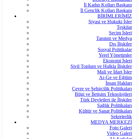
İl Kadın Kolları Başkanı
İl Gençlik Kolları Başkanı
BİRİMLERİMİZ
Siyasi ve Hukuki İşler
Teşkilat
Seçim İşleri
Tanıtım ve Medya
Dış İlişkiler
Sosyal Politikalar
Yerel Yönetimler
Ekonomi İşleri
Sivil Toplum ve Halkla İlişkiler
Mali ve İdari İşler
Ar-Ge ve Eğitim
İnsan Hakları
Çevre ve Şehircilik Politikaları
Bilgi ve İletişim Teknolojileri
Türk Devletleri ile İlişkiler
Sağlık Politikaları
Kültür ve Sanat Politikaları
Sekreterlik
MEDYA MERKEZİ
Foto Galeri
Video Galeri
Ak Şarkılar