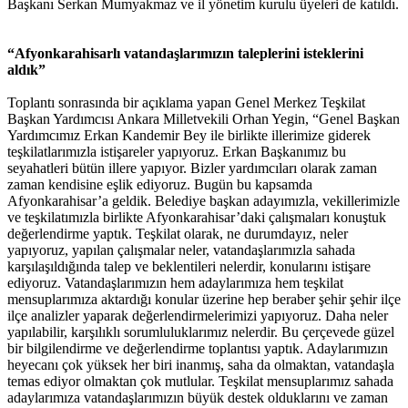
Başkanı Serkan Mumyakmaz ve il yönetim kurulu üyeleri de katıldı.
“Afyonkarahisarlı vatandaşlarımızın taleplerini isteklerini
aldık”
Toplantı sonrasında bir açıklama yapan Genel Merkez Teşkilat
Başkan Yardımcısı Ankara Milletvekili Orhan Yegin, “Genel Başkan
Yardımcımız Erkan Kandemir Bey ile birlikte illerimize giderek
teşkilatlarımızla istişareler yapıyoruz. Erkan Başkanımız bu
seyahatleri bütün illere yapıyor. Bizler yardımcıları olarak zaman
zaman kendisine eşlik ediyoruz. Bugün bu kapsamda
Afyonkarahisar’a geldik. Belediye başkan adayımızla, vekillerimizle
ve teşkilatımızla birlikte Afyonkarahisar’daki çalışmaları konuştuk
değerlendirme yaptık. Teşkilat olarak, ne durumdayız, neler
yapıyoruz, yapılan çalışmalar neler, vatandaşlarımızla sahada
karşılaşıldığında talep ve beklentileri nelerdir, konularını istişare
ediyoruz. Vatandaşlarımızın hem adaylarımıza hem teşkilat
mensuplarımıza aktardığı konular üzerine hep beraber şehir şehir ilçe
ilçe analizler yaparak değerlendirmelerimizi yapıyoruz. Daha neler
yapılabilir, karşılıklı sorumluluklarımız nelerdir. Bu çerçevede güzel
bir bilgilendirme ve değerlendirme toplantısı yaptık. Adaylarımızın
heyecanı çok yüksek her biri inanmış, saha da olmaktan, vatandaşla
temas ediyor olmaktan çok mutlular. Teşkilat mensuplarımız sahada
adaylarımıza vatandaşlarımızın büyük destek olduklarını ve zaman