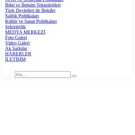
Bilgi ve İletişim Teknolojileri
Türk Devletleri ile İlişkiler
Sağlık Politikaları
Kültür ve Sanat Politikaları
Sekreterlik
MEDYA MERKEZİ
Foto Galeri
Video Galeri
Ak Şarkılar
HABERLER
İLETİŞİM
ORHAN YEGİN,
“AFYONKARAHİSARLI
VATANDAŞLARIMIZIN TALEPLERİNİ
İSTEKLERİNİ ALDIK”