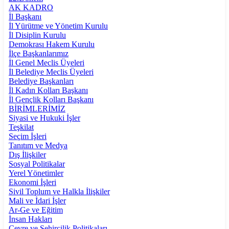
AK KADRO
İl Başkanı
İl Yürütme ve Yönetim Kurulu
İl Disiplin Kurulu
Demokrası Hakem Kurulu
İlçe Başkanlarımız
İl Genel Meclis Üyeleri
İl Belediye Meclis Üyeleri
Belediye Başkanları
İl Kadın Kolları Başkanı
İl Gençlik Kolları Başkanı
BİRİMLERİMİZ
Siyasi ve Hukuki İşler
Teşkilat
Seçim İşleri
Tanıtım ve Medya
Dış İlişkiler
Sosyal Politikalar
Yerel Yönetimler
Ekonomi İşleri
Sivil Toplum ve Halkla İlişkiler
Mali ve İdari İşler
Ar-Ge ve Eğitim
İnsan Hakları
Çevre ve Şehircilik Politikaları