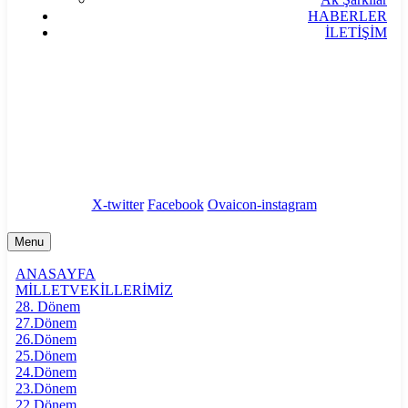
HABERLER
İLETİŞİM
bilgi@akpartiafyon.com
Marulcu Mahallesi, Şehit Yüzbaşı Erdinç Şatırer
Sokak No.1, Afyonkarahisar
X-twitter
Facebook
Ovaicon-instagram
Menu
ANASAYFA
MİLLETVEKİLLERİMİZ
28. Dönem
27.Dönem
26.Dönem
25.Dönem
24.Dönem
23.Dönem
22.Dönem