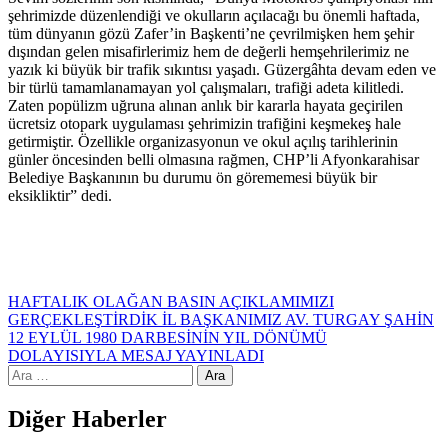
şehrimizde düzenlendiği ve okulların açılacağı bu önemli haftada,
tüm dünyanın gözü Zafer’in Başkenti’ne çevrilmişken hem şehir
dışından gelen misafirlerimiz hem de değerli hemşehrilerimiz ne
yazık ki büyük bir trafik sıkıntısı yaşadı. Güzergâhta devam eden ve
bir türlü tamamlanamayan yol çalışmaları, trafiği adeta kilitledi.
Zaten popülizm uğruna alınan anlık bir kararla hayata geçirilen
ücretsiz otopark uygulaması şehrimizin trafiğini keşmekeş hale
getirmiştir. Özellikle organizasyonun ve okul açılış tarihlerinin
günler öncesinden belli olmasına rağmen, CHP’li Afyonkarahisar
Belediye Başkanının bu durumu ön görememesi büyük bir
eksikliktir” dedi.
HAFTALIK OLAĞAN BASIN AÇIKLAMIMIZI
GERÇEKLEŞTİRDİK
İL BAŞKANIMIZ AV. TURGAY ŞAHİN
12 EYLÜL 1980 DARBESİNİN YIL DÖNÜMÜ
DOLAYISIYLA MESAJ YAYINLADI
Diğer Haberler