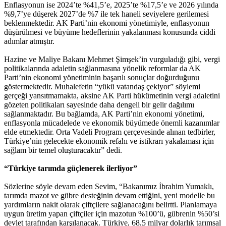
Enflasyonun ise 2024’te %41,5’e, 2025’te %17,5’e ve 2026 yılında
%9,7’ye düşerek 2027’de %7 ile tek haneli seviyelere gerilemesi
beklenmektedir. AK Parti’nin ekonomi yönetimiyle, enflasyonun
düşürülmesi ve büyüme hedeflerinin yakalanması konusunda ciddi
adımlar atmıştır.
Hazine ve Maliye Bakanı Mehmet Şimşek’in vurguladığı gibi, vergi
politikalarında adaletin sağlanmasına yönelik reformlar da AK
Parti’nin ekonomi yönetiminin başarılı sonuçlar doğurduğunu
göstermektedir. Muhalefetin “yükü vatandaş çekiyor” söylemi
gerçeği yansıtmamakta, aksine AK Parti hükümetinin vergi adaletini
gözeten politikaları sayesinde daha dengeli bir gelir dağılımı
sağlanmaktadır. Bu bağlamda, AK Parti’nin ekonomi yönetimi,
enflasyonla mücadelede ve ekonomik büyümede önemli kazanımlar
elde etmektedir. Orta Vadeli Program çerçevesinde alınan tedbirler,
Türkiye’nin gelecekte ekonomik refahı ve istikrarı yakalaması için
sağlam bir temel oluşturacaktır” dedi.
“Türkiye tarımda güçlenerek ilerliyor”
Sözlerine söyle devam eden Sevim, “Bakanımız İbrahim Yumaklı,
tarımda mazot ve gübre desteğinin devam ettiğini, yeni modelle bu
yardımların nakit olarak çiftçilere sağlanacağını belirtti. Planlamaya
uygun üretim yapan çiftçiler için mazotun %100’ü, gübrenin %50’si
devlet tarafından karşılanacak. Türkiye, 68,5 milyar dolarlık tarımsal