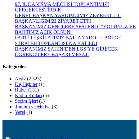
97. İL DANIŞMA MECLİSİ TOPLANTIMIZI
GERÇEKLEŞTİRDİK
GENEL BAŞKAN YARDIMCIMIZ ZEYBEKCİ İL
BAŞKANLIĞIMIZI ZİYARET ETTİ
BAŞKANIMIZ GENÇLERE SESLENDİ “YOLUNUZ VE
BAHTINIZ AÇIK OLSUN”
PARTİ TEŞKİLATIMIZ BATI ANADOLU BÖLGE
STRATEJİ TOPLANTISI’NA KATILDI
BAŞKANIMIZ ŞAHİN’DEN LGS’YE GİRECEK
ÖĞRENCİLERE BAŞARI MESAJI
Kategoriler
Arşiv
(2.523)
Dış İlişkiler
(1)
Haber
(131)
Kadın Kolları
(5)
Seçim İşleri
(1)
Tanıtım ve Medya
(3)
Yerel
(1)