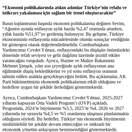
“Ekonomi politikalarında atılan adımlar Türkiye’nin refahı ve
istikrarı yakalaması için sağlam bir temel oluşturacaktır”
Basın toplantısının başında ekonomi politikalarına değinen Sevim,
“Ağustos ayında enflasyon aylık bazda %2,47 oranında artarken,
yıllık bazda %51,97’ye gerilemiş bulunuyor. Bu gelişme, Türkiye
ekonomisinin enflasyonla mücadelesinde olumlu sonuçlar verdiğinin
bir göstergesi olarak değerlendirilmelidir. Cumhurbaşkanı
Yardımcımız Cevdet Yılmaz, enflasyondaki bu düşüşün önümüzdeki
dönemde refah seviyesi ve gelir dağılımı üzerinde pozitif etkiler
yaratacağını vurguladı. Ayrıca, Hazine ve Maliye Bakanımız
Mehmet Şimşek, yılın son çeyreğinde aylık enflasyonun ana
eğiliminde düşüş beklediklerini ve yıl sonu enflasyon oranının
tahmin edilen aralıkta gerçekleşeceğini belirtti. Bu açıklamalar, AK
Parti hükümetimizin ekonomik politikalarının etkili olduğunu ve
hedeflere uygun bir şekilde ilerlediğini göstermektedir.
Ayrıca, Cumhurbaşkanı Yardımcımız Cevdet Yılmaz, 2025-2027
yıllarını kapsayan Orta Vadeli Program’ı (OVP) açıkladı.
Programda, 2024’te büyümenin %3,5, 2025’te %4, 2026 ve 2027
yıllarında ise sırasıyla %4,5 ve %5 oranlarına ulaşması planlanmakta
olduğunu söyledi. Bu hedefler, Türkiye’nin ekonomik büyümesini
sürdürülebilir bir şekilde devam ettireceğini ve istikrarlı bir
ekonomik yönetim anlayışının benimsendiğini göstermektedir.