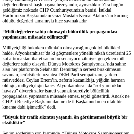
değerlendirmesi başlı başına hezeyandır, aymazlıktır. Zira bugün
geldiğimiz noktada CHP Cumhuriyetimizin banisi, İstiklal
Harbi’mizin Başkomutanı Gazi Mustafa Kemal Atatürk’ün kurmuş
olduğu değerleri tamamıyla hiçe saymaktadır.
“Milli değerlere sahip olunsaydı bölücülük propagandası
yapılmasına müsaade edilmezdi”
Milliyetçiliği hukuken mümkün olmayacağını çok iyi bildikleri
halde, Afyonkarahisar’da ki göçmenlere yönelik nikah ücretlerini 25
kat artırmaktan ibaret sanan bu senaryocu zihniyet gerçekten milli
değerlere sahip olsaydı; Dünya Motokros Şampiyonası’nda sahne
alan her platformda Selahattin Demirtaş’ın serbest bırakılmasını
savunan, teröristlerin uzantısı DEM Parti sempatizanı, şarkıcı
müsveddesi Ceylan Ertem’in, zaferin kazanıldığı, yiğidin harman
olduğu, milliyetçiliğin kalesi Afyonkarahisar’da “sol yumruklar
havaya” diyerek zafer işareti yapmak suretiyle bölücülük
propagandası yapmasına müsaade etmez, tepki gösterirdi. Ancak ne
CHP’li Belediye Başkanından ne de il Başkanından en ufak bir
kınama dahi işitmedik” dedi.
“Büyük bir trafik sıkıntısı yaşandı, ön görülmemesi büyük bir
eksikliktir”
Sevim sözlerinin son kısmında, “Dünya Motokros Şampiyonası’nın