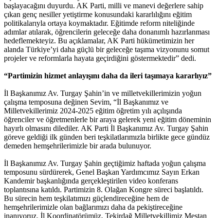
başlayacağını duyurdu. AK Parti, milli ve manevi değerlere sahip
çıkan genç nesiller yetiştirme konusundaki kararlılığını eğitim
politikalarıyla ortaya koymaktadır. Eğitimde reform niteliğinde
adımlar atılarak, öğrencilerin geleceğe daha donanımlı hazırlanması
hedeflemekteyiz. Bu açıklamalar, AK Parti hükümetimizin her
alanda Türkiye’yi daha güçlü bir geleceğe taşıma vizyonunu somut
projeler ve reformlarla hayata geçirdiğini göstermektedir” dedi.
“Partimizin hizmet anlayışını daha da ileri taşımaya kararlıyız”
İl Başkanımız Av. Turgay Şahin’in ve milletvekillerimizin yoğun
çalışma temposuna değinen Sevim, “İl Başkanımız ve
Milletvekillerimiz 2024-2025 eğitim öğretim yılı açılışında
öğrenciler ve öğretmenlerle bir araya gelerek yeni eğitim döneminin
hayırlı olmasını dilediler. AK Parti İl Başkanımız Av. Turgay Şahin
göreve geldiği ilk günden beri teşkilatlarımızla birlikte gece gündüz
demeden hemşehrilerimizle bir arada bulunuyor.
İl Başkanımız Av. Turgay Şahin geçtiğimiz haftada yoğun çalışma
temposunu sürdürerek, Genel Başkan Yardımcımız Sayın Erkan
Kandemir başkanlığında gerçekleştirilen video konferans
toplantısına katıldı. Partimizin 8. Olağan Kongre süreci başlatıldı.
Bu sürecin hem teşkilatımızı güçlendireceğine hem de
hemşehrilerimizle olan bağlarımızı daha da pekiştireceğine
inanıyoruz. İl Koordinatörümüz, Tekirdağ Milletvekillimiz Mestan