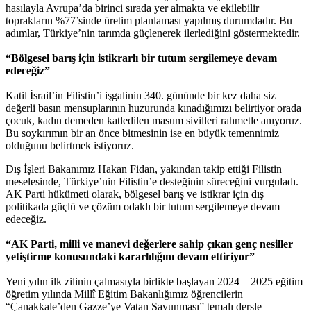
hasılayla Avrupa’da birinci sırada yer almakta ve ekilebilir
toprakların %77’sinde üretim planlaması yapılmış durumdadır. Bu
adımlar, Türkiye’nin tarımda güçlenerek ilerlediğini göstermektedir.
“Bölgesel barış için istikrarlı bir tutum sergilemeye devam
edeceğiz”
Katil İsrail’in Filistin’i işgalinin 340. gününde bir kez daha siz
değerli basın mensuplarının huzurunda kınadığımızı belirtiyor orada
çocuk, kadın demeden katledilen masum sivilleri rahmetle anıyoruz.
Bu soykırımın bir an önce bitmesinin ise en büyük temennimiz
olduğunu belirtmek istiyoruz.
Dış İşleri Bakanımız Hakan Fidan, yakından takip ettiği Filistin
meselesinde, Türkiye’nin Filistin’e desteğinin süreceğini vurguladı.
AK Parti hükümeti olarak, bölgesel barış ve istikrar için dış
politikada güçlü ve çözüm odaklı bir tutum sergilemeye devam
edeceğiz.
“AK Parti, milli ve manevi değerlere sahip çıkan genç nesiller
yetiştirme konusundaki kararlılığını devam ettiriyor”
Yeni yılın ilk zilinin çalmasıyla birlikte başlayan 2024 – 2025 eğitim
öğretim yılında Millî Eğitim Bakanlığımız öğrencilerin
“Çanakkale’den Gazze’ye Vatan Savunması” temalı dersle