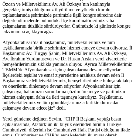
Özcan ve Milletvekilimiz Av. Ali Özkaya’nın katılımıyla
gerçekleştirmiş olduğumuz il yürütme ve yönetim kurulu
toplantılarında şehrimizde partimizle ilgili kongre sürecine dair
değerlendirmelerde bulunduk. İlçe koordinatörlerimiz saha
çalışmalarını titizlikle sürdürüyorlar. Önümüzde ki günlerde kongre
takvimimizi açıklayacağız.
Afyonkarahisar’da il başkanımız, milletvekillerimiz ve tüm
teşkilatlarımızla birlikte şehrimize hizmet etmeye devam ediyoruz. İl
Başkanımız Av. Turgay Şahin, Milletvekillerimiz Av. Ali Özkaya,
Av. İbrahim Yurdunuseven ve Dr. Hasan Arslan yerel ziyaretlerle
hemşehrilerimizin sıklıkla yanında oluyor. Ayrıca Milletvekillerimiz
TBMM’de Afyonkarahisar için çalışmalarına devam ediyorlar.
İlçelerdeki teşkilat ve esnaf ziyaretlerine aralıksız devam eden İl
Başkanımız ve Milletvekillerimiz, hemşehrilerimizle buluşarak talep
ve önerilerini dinlemeye devam ediyorlar. Afyonkarahisar için
çalışmaya, halkımızın sorunlarına çözüm üretmeye ve partimizin
hizmet anlayışını daha da ileri taşımaya kararlıyız. Teşkilatımız,
milletvekillerimiz ve tüm gönüldaşlarımızla birlikte durmadan
çalışmaya devam edeceğiz” dedi.
Yerel gündeme değinen Sevim, “CHP İl Başkanı yaptığı basın
açıklamasında, Atatürk’ün iki büyük eserinden birinin Türkiye
Cumhuriyeti, diğerinin ise Cumhuriyet Halk Partisi olduğunu ifade
etmiş. Cumhuriyet ve CHP’yi aynı kefedeki iki miras olarak