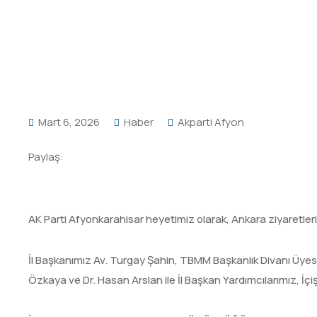
Mart 6, 2026
Haber
Akparti Afyon
Paylaş:
AK Parti Afyonkarahisar heyetimiz olarak, Ankara ziyaretleri k
İl Başkanımız Av. Turgay Şahin, TBMM Başkanlık Divanı Üyesi v
Özkaya ve Dr. Hasan Arslan ile İl Başkan Yardımcılarımız, İçişl