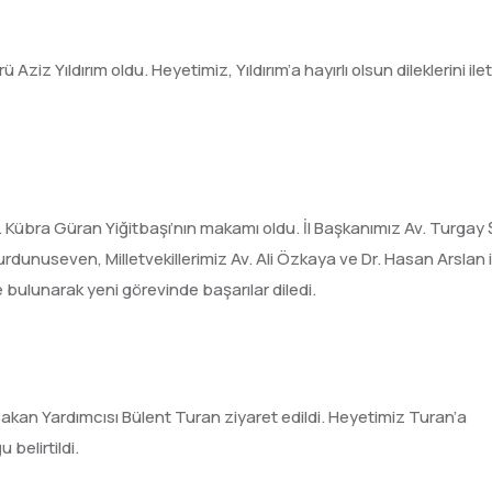
Aziz Yıldırım oldu. Heyetimiz, Yıldırım’a hayırlı olsun dileklerini ile
Dr. Kübra Güran Yiğitbaşı’nın makamı oldu. İl Başkanımız Av. Turgay 
rdunuseven, Milletvekillerimiz Av. Ali Özkaya ve Dr. Hasan Arslan il
e bulunarak yeni görevinde başarılar diledi.
i Bakan Yardımcısı Bülent Turan ziyaret edildi. Heyetimiz Turan’a
 belirtildi.