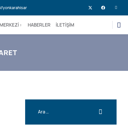
 Afyonkarahisar
MERKEZİ
HABERLER
İLETİŞİM
YARET