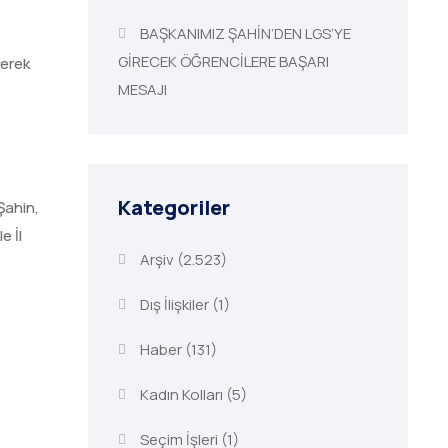
BAŞKANIMIZ ŞAHİN’DEN LGS’YE
GİRECEK ÖĞRENCİLERE BAŞARI
terek
MESAJI
Kategoriler
Şahin,
e İl
Arşiv
(2.523)
Dış İlişkiler
(1)
Haber
(131)
Kadın Kolları
(5)
Seçim İşleri
(1)