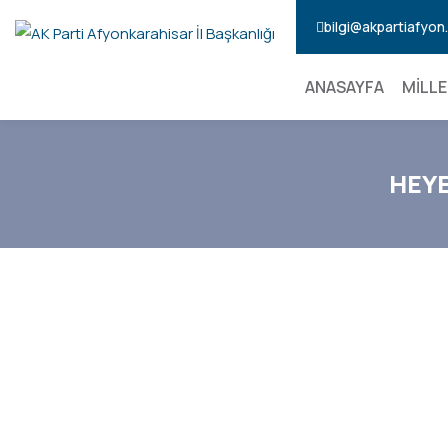
bilgi@akpartiafyo
ANASAYFA
MİLLE
HEYE