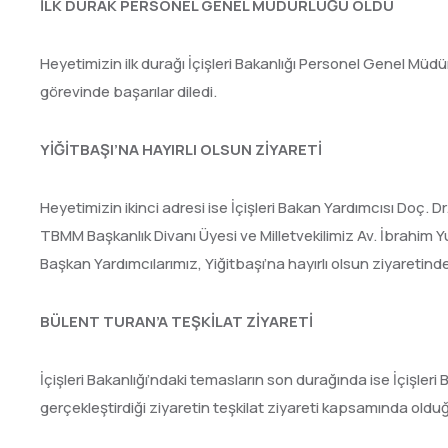
İLK DURAK PERSONEL GENEL MÜDÜRLÜĞÜ OLDU
Heyetimizin ilk durağı İçişleri Bakanlığı Personel Genel Müdürü 
görevinde başarılar diledi.
YİĞİTBAŞI’NA HAYIRLI OLSUN ZİYARETİ
Heyetimizin ikinci adresi ise İçişleri Bakan Yardımcısı Doç. 
TBMM Başkanlık Divanı Üyesi ve Milletvekilimiz Av. İbrahim Yu
Başkan Yardımcılarımız, Yiğitbaşı’na hayırlı olsun ziyaretind
BÜLENT TURAN’A TEŞKİLAT ZİYARETİ
İçişleri Bakanlığı’ndaki temasların son durağında ise İçişler
gerçekleştirdiği ziyaretin teşkilat ziyareti kapsamında olduğu