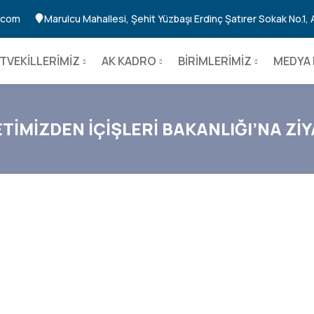
n.com
Marulcu Mahallesi, Şehit Yüzbaşı Erdinç Şatırer Sokak No.1,
TVEKİLLERİMİZ
AK KADRO
BİRİMLERİMİZ
MEDYA 
TİMİZDEN İÇİŞLERİ BAKANLIĞI’NA Zİ