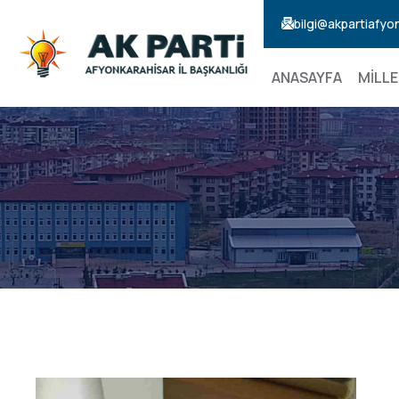
bilgi@akpartiafyo
ANASAYFA
MİLLE