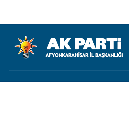
İletişim
bilgi@akpartiafyon.com
+90 (272) 214 62 20