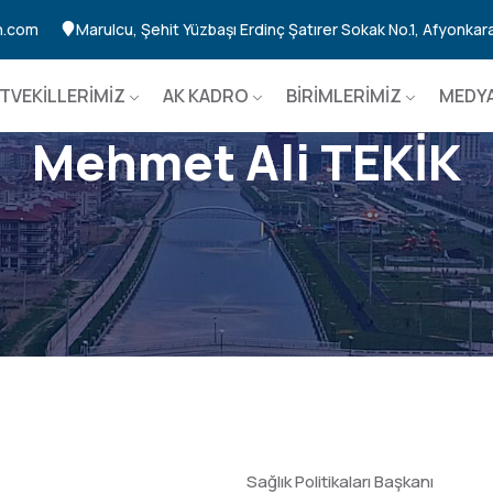
n.com
Marulcu, Şehit Yüzbaşı Erdinç Şatırer Sokak No.1, Afyonkar
TVEKİLLERİMİZ
AK KADRO
BİRİMLERİMİZ
MEDYA
Mehmet Ali TEKİK
Sağlık Politikaları Başkanı