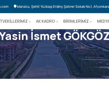
n.com
Marulcu, Şehit Yüzbaşı Erdinç Şatırer Sokak No.1, Afyonkar
TVEKİLLERİMİZ
AK KADRO
BİRİMLERİMİZ
MEDYA
Yasin İsmet GÖKGÖ