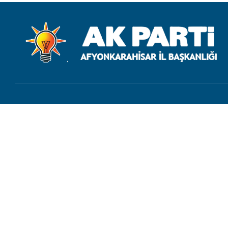
İletişim
bilgi@akpartiafyon.com
+90 (272) 214 62 20
Marulcu Mahallesi, Şehit Yüzbaşı Erdinç Şatırer Sokak No.1,
Afyonkarahisar