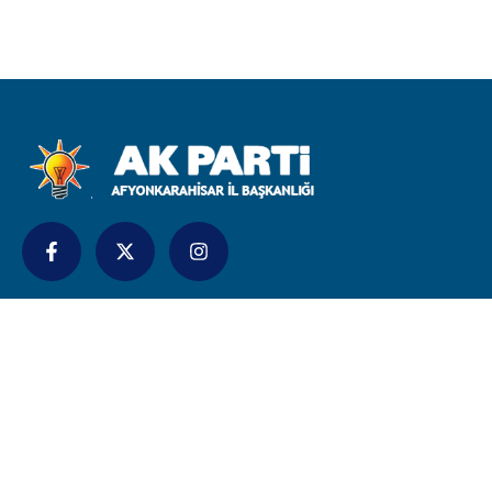
İletişim
bilgi@akpartiafyon.com